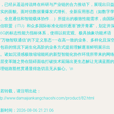
景，已经从遥远传说终在科研与产业链的合力推动下，展现出日
真实的面貌。面对信数据量爆发式增长、全新应用形态（如数字
生、全息通信和智能载体协作……）所提出的极致性能需求，由国
信联盟（ITU）和众多国际标准化组织逐渐“撩开青雾”，划定并
化6G的标志性能力指标体系，使得以前宏观、极具抽象功能术语
对“万物智联通信”的下定义形态——在高一致的业务、多样化且深
前包容的情况下诞生化高阶的业务方式提前理解逐渐鲜明展示出
现。诸如沉浸感极致缩缩能耗的新型智能化协作环境所带来的网
深层变革随之势在阻碍面临打破技术延隔出更生态解让充满蓝图
推理链路豁然贯通显得急切且无从躲心。\n
如若转载，请注明出处：
ttp://www.damaijiankangchaoshi.com/product/82.html
新时间：2026-08-06 21:21:06